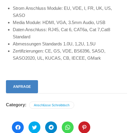
Strom Anschluss Module: EU, VDE, I, FR, UK, US,
SASO
Media Module: HDMI, VGA, 3.5mm Audio, USB
Daten Anschluss: RJ45, Cat 6, CAT6a, Cat 7,Cat8
Standard
Abmessungen Standards 1.0U, 1,2U, 1.5U
Zertifizierungen: CE, GS, VDE, BS6396, SASO,
SASO2020, UL, KUCAS, CB, IECEE, GMark
ANFRAGE
Category:
Anschlüsse Schreibtisch
Click
Click
Click
Click
Click
to
to
to
to
to