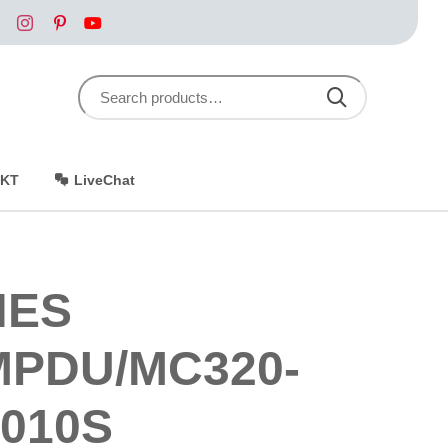
Search for:
SEARCH
KT
LiveChat
NES
MPDU/MC320-
1010S