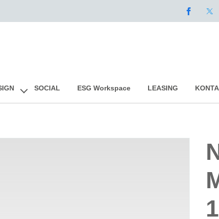
Skip
SIGN
SOCIAL
ESG Workspace
LEASING
KONTA
to
content