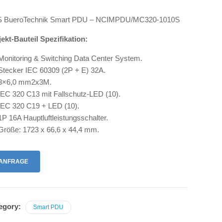
 BueroTechnik Smart PDU – NCIMPDU/MC320-1010S
jekt-Bauteil Spezifikation:
Monitoring & Switching Data Center System.
Stecker IEC 60309 (2P + E) 32A.
3×6,0 mm2x3M.
IEC 320 C13 mit Fallschutz-LED (10).
IEC 320 C19 + LED (10).
1P 16A Hauptluftleistungsschalter.
Größe: 1723 x 66,6 x 44,4 mm.
ANFRAGE
egory:
Smart PDU