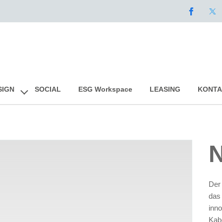
Skip
SIGN
SOCIAL
ESG Workspace
LEASING
KONTA
to
content
Der
das
inno
Kab