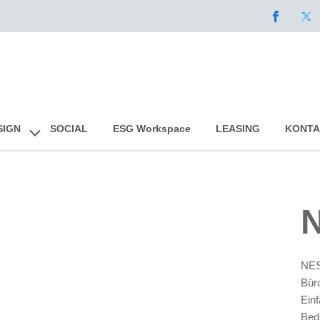
Skip
SIGN
SOCIAL
ESG Workspace
LEASING
KONTA
to
content
NES
Büro
Einf
Bed